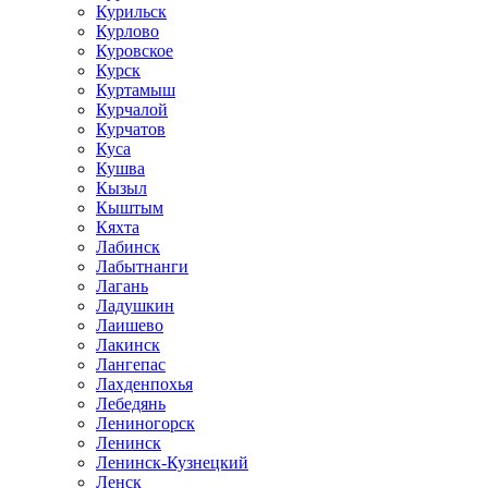
Курильск
Курлово
Куровское
Курск
Куртамыш
Курчалой
Курчатов
Куса
Кушва
Кызыл
Кыштым
Кяхта
Лабинск
Лабытнанги
Лагань
Ладушкин
Лаишево
Лакинск
Лангепас
Лахденпохья
Лебедянь
Лениногорск
Ленинск
Ленинск-Кузнецкий
Ленск