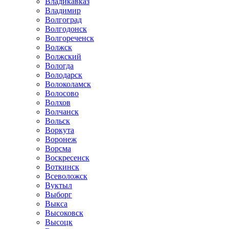
Владикавказ
Владимир
Волгоград
Волгодонск
Волгореченск
Волжск
Волжский
Вологда
Володарск
Волоколамск
Волосово
Волхов
Волчанск
Вольск
Воркута
Воронеж
Ворсма
Воскресенск
Воткинск
Всеволожск
Вуктыл
Выборг
Выкса
Высоковск
Высоцк