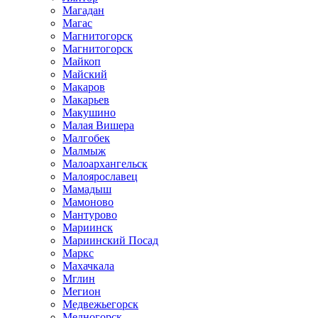
Магадан
Магас
Магнитогорск
Магнитогорск
Майкоп
Майский
Макаров
Макарьев
Макушино
Малая Вишера
Малгобек
Малмыж
Малоархангельск
Малоярославец
Мамадыш
Мамоново
Мантурово
Мариинск
Мариинский Посад
Маркс
Махачкала
Мглин
Мегион
Медвежьегорск
Медногорск