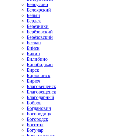
Белоусово
Белоярский
Белый
Бердск
Березники
Берёзовский
Берёзовский
Беслан
Бийск
Бикин
Билибино
Биробиджан
Бирск
Бирюсинск
Бирюч
Благовещенск
Благовещенск
Благодарный
Бобров
Богданович
Богородицк
Богородск
Боготол
Богучар
Бокситогорск