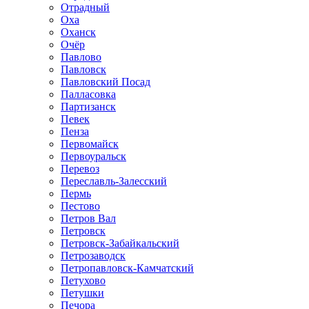
Отрадный
Оха
Оханск
Очёр
Павлово
Павловск
Павловский Посад
Палласовка
Партизанск
Певек
Пенза
Первомайск
Первоуральск
Перевоз
Переславль-Залесский
Пермь
Пестово
Петров Вал
Петровск
Петровск-Забайкальский
Петрозаводск
Петропавловск-Камчатский
Петухово
Петушки
Печора