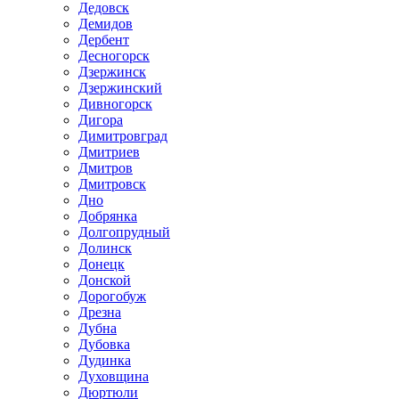
Дедовск
Демидов
Дербент
Десногорск
Дзержинск
Дзержинский
Дивногорск
Дигора
Димитровград
Дмитриев
Дмитров
Дмитровск
Дно
Добрянка
Долгопрудный
Долинск
Донецк
Донской
Дорогобуж
Дрезна
Дубна
Дубовка
Дудинка
Духовщина
Дюртюли