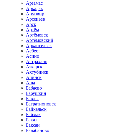
Арзамас
Аркадак
Армавир
Арсеньев
Арск
Артём
Артёмовск
Артёмовский
Архангельск
Асбест
Асино
Астрахань
Аткарск
Ахтубинск
Ачинск
Аша
Бабаево
Бабушкин
Бавлы
Багратионовск
Байкальск
Баймак
Бакал
Баксан
Балабаново