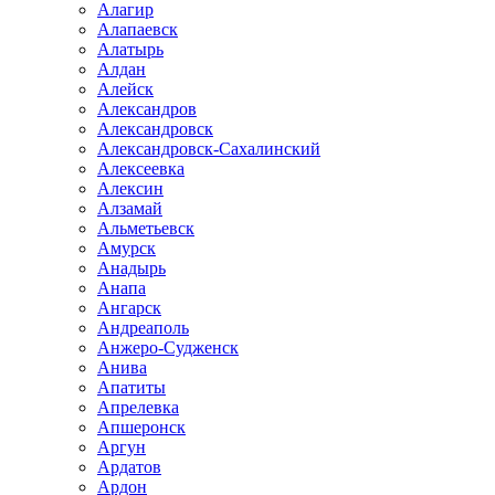
Алагир
Алапаевск
Алатырь
Алдан
Алейск
Александров
Александровск
Александровск-Сахалинский
Алексеевка
Алексин
Алзамай
Альметьевск
Амурск
Анадырь
Анапа
Ангарск
Андреаполь
Анжеро-Судженск
Анива
Апатиты
Апрелевка
Апшеронск
Аргун
Ардатов
Ардон