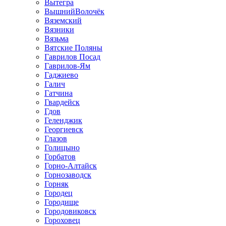
Вытегра
ВышнийВолочёк
Вяземский
Вязники
Вязьма
Вятские Поляны
Гаврилов Посад
Гаврилов-Ям
Гаджиево
Галич
Гатчина
Гвардейск
Гдов
Геленджик
Георгиевск
Глазов
Голицыно
Горбатов
Горно-Алтайск
Горнозаводск
Горняк
Городец
Городище
Городовиковск
Гороховец