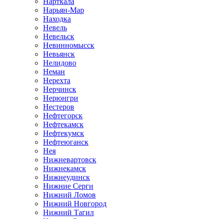
Нарткала
Нарьян-Мар
Находка
Невель
Невельск
Невинномысск
Невьянск
Нелидово
Неман
Нерехта
Нерчинск
Нерюнгри
Нестеров
Нефтегорск
Нефтекамск
Нефтекумск
Нефтеюганск
Нея
Нижневартовск
Нижнекамск
Нижнеудинск
Нижние Серги
Нижний Ломов
Нижний Новгород
Нижний Тагил