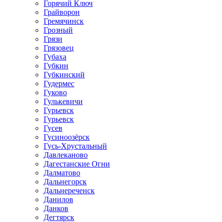
Горячий Ключ
Грайворон
Гремячинск
Грозный
Грязи
Грязовец
Губаха
Губкин
Губкинский
Гудермес
Гуково
Гулькевичи
Гурьевск
Гурьевск
Гусев
Гусиноозёрск
Гусь-Хрустальный
Давлеканово
Дагестанские Огни
Далматово
Дальнегорск
Дальнереченск
Данилов
Данков
Дегтярск