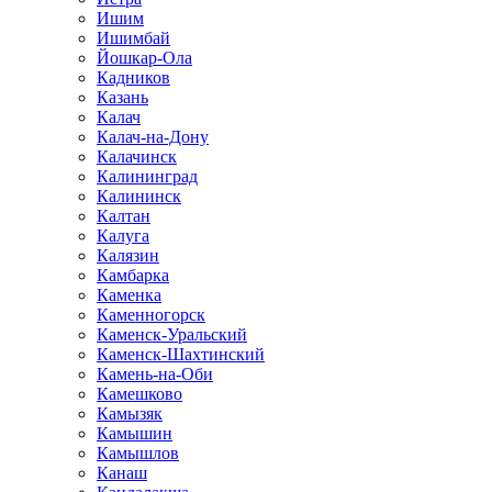
Ишим
Ишимбай
Йошкар-Ола
Кадников
Казань
Калач
Калач-на-Дону
Калачинск
Калининград
Калининск
Калтан
Калуга
Калязин
Камбарка
Каменка
Каменногорск
Каменск-Уральский
Каменск-Шахтинский
Камень-на-Оби
Камешково
Камызяк
Камышин
Камышлов
Канаш