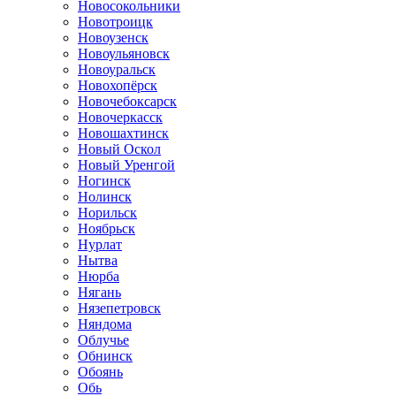
Новосокольники
Новотроицк
Новоузенск
Новоульяновск
Новоуральск
Новохопёрск
Новочебоксарск
Новочеркасск
Новошахтинск
Новый Оскол
Новый Уренгой
Ногинск
Нолинск
Норильск
Ноябрьск
Нурлат
Нытва
Нюрба
Нягань
Нязепетровск
Няндома
Облучье
Обнинск
Обоянь
Обь