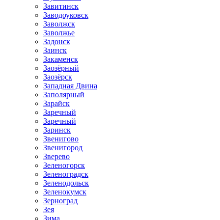
Завитинск
Заводоуковск
Заволжск
Заволжье
Задонск
Заинск
Закаменск
Заозёрный
Заозёрск
Западная Двина
Заполярный
Зарайск
Заречный
Заречный
Заринск
Звенигово
Звенигород
Зверево
Зеленогорск
Зеленоградск
Зеленодольск
Зеленокумск
Зерноград
Зея
Зима