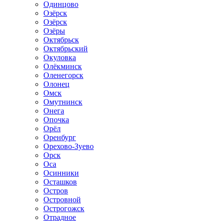
Одинцово
Озёрск
Озёрск
Озёры
Октябрьск
Октябрьский
Окуловка
Олёкминск
Оленегорск
Олонец
Омск
Омутнинск
Онега
Опочка
Орёл
Оренбург
Орехово-Зуево
Орск
Оса
Осинники
Осташков
Остров
Островной
Острогожск
Отрадное