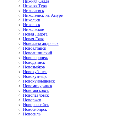
Нижняя Салда
Нижняя Тура
Николаевск
Николаевск-на-Амуре
Никольск
Никольск
Никольское
Новая Ладога
Новая Ляля
Новоалександровск
Новоалтайск
Новоаннинский
Нововоронеж
Новодвинск
Новозыбков
Новокубанск
Новокузнецк
Новокуйбышевск
Новомичуринск
Новомосковск
Новопавловск
Новоржев
Новороссийск
Новосибирск
Новосиль