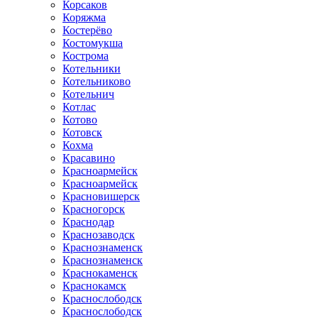
Корсаков
Коряжма
Костерёво
Костомукша
Кострома
Котельники
Котельниково
Котельнич
Котлас
Котово
Котовск
Кохма
Красавино
Красноармейск
Красноармейск
Красновишерск
Красногорск
Краснодар
Краснозаводск
Краснознаменск
Краснознаменск
Краснокаменск
Краснокамск
Краснослободск
Краснослободск