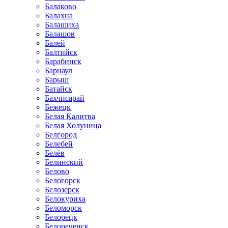
Балаково
Балахна
Балашиха
Балашов
Балей
Балтийск
Барабинск
Барнаул
Барыш
Батайск
Бахчисарай
Бежецк
Белая Калитва
Белая Холуница
Белгород
Белебей
Белёв
Белинский
Белово
Белогорск
Белозерск
Белокуриха
Беломорск
Белорецк
Белореченск