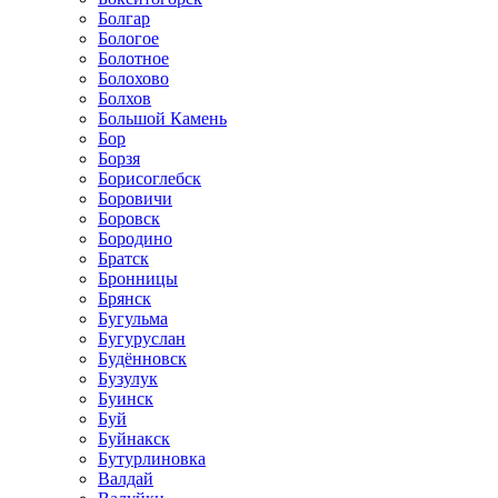
Болгар
Бологое
Болотное
Болохово
Болхов
Большой Камень
Бор
Борзя
Борисоглебск
Боровичи
Боровск
Бородино
Братск
Бронницы
Брянск
Бугульма
Бугуруслан
Будённовск
Бузулук
Буинск
Буй
Буйнакск
Бутурлиновка
Валдай