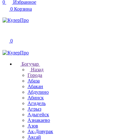
0
Избранное
0
Корзина
0
Богучар
Назад
Города
Абаза
Абакан
Абдулино
Абинск
Агидель
Агрыз
Адыгейск
Азнакаево
Азов
Ак-Довурак
Аксай