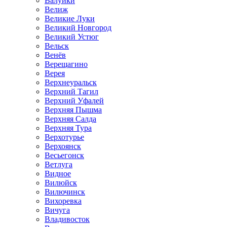
Валуйки
Велиж
Великие Луки
Великий Новгород
Великий Устюг
Вельск
Венёв
Верещагино
Верея
Верхнеуральск
Верхний Тагил
Верхний Уфалей
Верхняя Пышма
Верхняя Салда
Верхняя Тура
Верхотурье
Верхоянск
Весьегонск
Ветлуга
Видное
Вилюйск
Вилючинск
Вихоревка
Вичуга
Владивосток