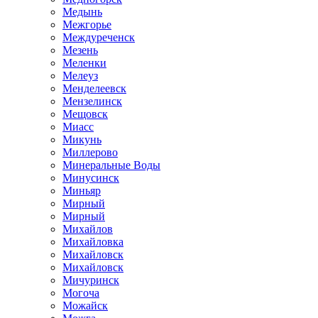
Медынь
Межгорье
Междуреченск
Мезень
Меленки
Мелеуз
Менделеевск
Мензелинск
Мещовск
Миасс
Микунь
Миллерово
Минеральные Воды
Минусинск
Миньяр
Мирный
Мирный
Михайлов
Михайловка
Михайловск
Михайловск
Мичуринск
Могоча
Можайск