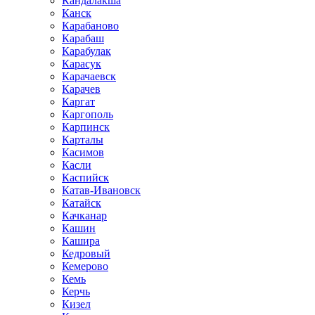
Кандалакша
Канск
Карабаново
Карабаш
Карабулак
Карасук
Карачаевск
Карачев
Каргат
Каргополь
Карпинск
Карталы
Касимов
Касли
Каспийск
Катав-Ивановск
Катайск
Качканар
Кашин
Кашира
Кедровый
Кемерово
Кемь
Керчь
Кизел