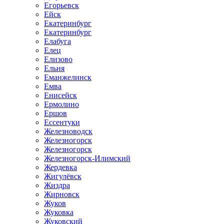
Егорьевск
Ейск
Екатеринбург
Екатеринбург
Елабуга
Елец
Елизово
Ельня
Еманжелинск
Емва
Енисейск
Ермолино
Ершов
Ессентуки
Железноводск
Железногорск
Железногорск
Железногорск-Илимский
Жердевка
Жигулёвск
Жиздра
Жирновск
Жуков
Жуковка
Жуковский