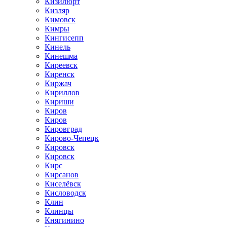
Кизилюрт
Кизляр
Кимовск
Кимры
Кингисепп
Кинель
Кинешма
Киреевск
Киренск
Киржач
Кириллов
Кириши
Киров
Киров
Кировград
Кирово-Чепецк
Кировск
Кировск
Кирс
Кирсанов
Киселёвск
Кисловодск
Клин
Клинцы
Княгинино