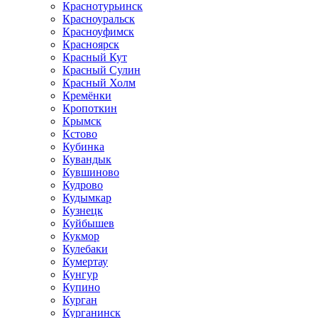
Краснотурьинск
Красноуральск
Красноуфимск
Красноярск
Красный Кут
Красный Сулин
Красный Холм
Кремёнки
Кропоткин
Крымск
Кстово
Кубинка
Кувандык
Кувшиново
Кудрово
Кудымкар
Кузнецк
Куйбышев
Кукмор
Кулебаки
Кумертау
Кунгур
Купино
Курган
Курганинск