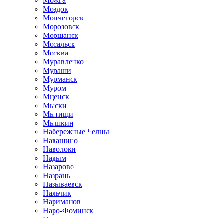
Можга
Моздок
Мончегорск
Морозовск
Моршанск
Мосальск
Москва
Муравленко
Мураши
Мурманск
Муром
Мценск
Мыски
Мытищи
Мышкин
Набережные Челны
Навашино
Наволоки
Надым
Назарово
Назрань
Называевск
Нальчик
Нариманов
Наро-Фоминск