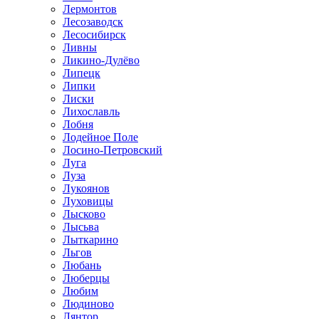
Лермонтов
Лесозаводск
Лесосибирск
Ливны
Ликино-Дулёво
Липецк
Липки
Лиски
Лихославль
Лобня
Лодейное Поле
Лосино-Петровский
Луга
Луза
Лукоянов
Луховицы
Лысково
Лысьва
Лыткарино
Льгов
Любань
Люберцы
Любим
Людиново
Лянтор