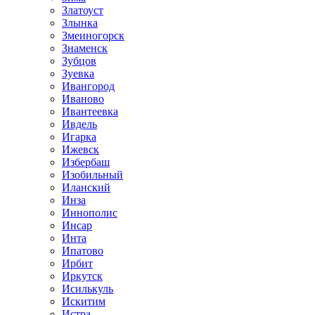
Златоуст
Злынка
Змеиногорск
Знаменск
Зубцов
Зуевка
Ивангород
Иваново
Ивантеевка
Ивдель
Игарка
Ижевск
Избербаш
Изобильный
Иланский
Инза
Иннополис
Инсар
Инта
Ипатово
Ирбит
Иркутск
Исилькуль
Искитим
Истра