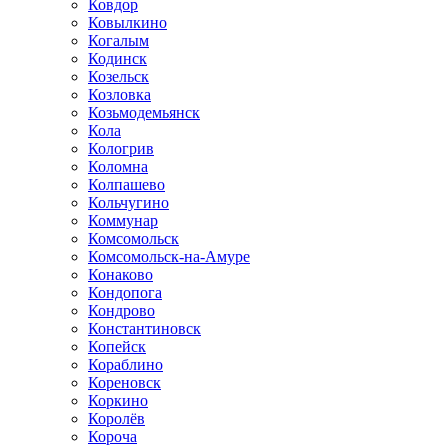
Ковдор
Ковылкино
Когалым
Кодинск
Козельск
Козловка
Козьмодемьянск
Кола
Кологрив
Коломна
Колпашево
Кольчугино
Коммунар
Комсомольск
Комсомольск-на-Амуре
Конаково
Кондопога
Кондрово
Константиновск
Копейск
Кораблино
Кореновск
Коркино
Королёв
Короча